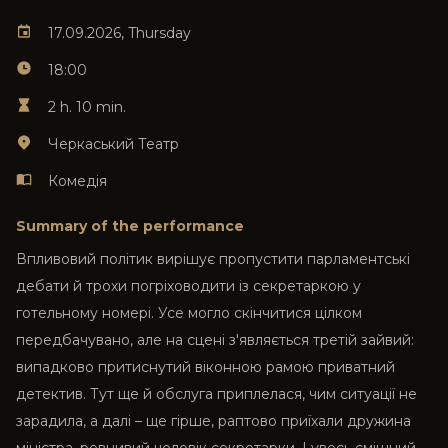
17.09.2026, Thursday
18:00
2 h. 10 min.
Черкаський Театр
Комедія
Summary of the performance
Впливовий політик вирішує пропустити парламентські
дебати й трохи погріховодити із секретаркою у
готельному номері. Усе могло скінчитися цілком
передбачувано, але на сцені з'являється третій зайвий:
випадково притиснутий віконною рамою приватний
детектив. Тут ще й обслуга приплелася, чим ситуації не
зарадила, а далі – ще гірше, раптово приїхали дружина