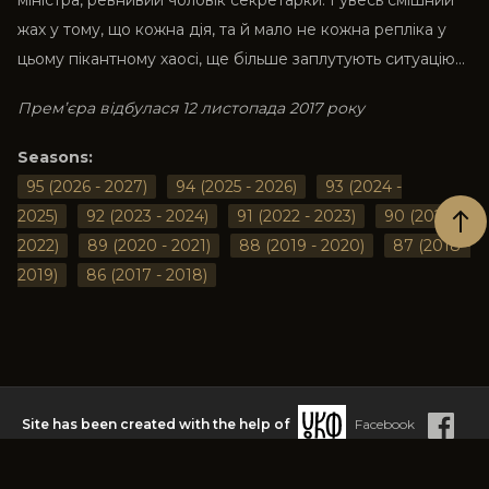
міністра, ревнивий чоловік секретарки. І увесь смішний
жах у тому, що кожна дія, та й мало не кожна репліка у
цьому пікантному хаосі, ще більше заплутують ситуацію...
Прем’єра відбулася 12 листопада 2017 року
Seasons
:
95 (2026 - 2027)
94 (2025 - 2026)
93 (2024 -
2025)
92 (2023 - 2024)
91 (2022 - 2023)
90 (2021 -
2022)
89 (2020 - 2021)
88 (2019 - 2020)
87 (2018 -
2019)
86 (2017 - 2018)
Site has been created with the help of
Facebook
© Copyright
2021
Powered by
GeekHub Team